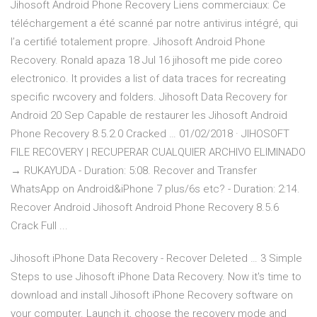
Jihosoft Android Phone Recovery Liens commerciaux: Ce
téléchargement a été scanné par notre antivirus intégré, qui
l’a certifié totalement propre. Jihosoft Android Phone
Recovery. Ronald apaza 18 Jul 16 jihosoft me pide coreo
electronico. It provides a list of data traces for recreating
specific rwcovery and folders. Jihosoft Data Recovery for
Android 20 Sep Capable de restaurer les Jihosoft Android
Phone Recovery 8.5.2.0 Cracked … 01/02/2018 · JIHOSOFT
FILE RECOVERY | RECUPERAR CUALQUIER ARCHIVO ELIMINADO
→ RUKAYUDA - Duration: 5:08. Recover and Transfer
WhatsApp on Android&iPhone 7 plus/6s etc? - Duration: 2:14.
Recover Android Jihosoft Android Phone Recovery 8.5.6
Crack Full ...
Jihosoft iPhone Data Recovery - Recover Deleted … 3 Simple
Steps to use Jihosoft iPhone Data Recovery. Now it's time to
download and install Jihosoft iPhone Recovery software on
your computer. Launch it, choose the recovery mode and