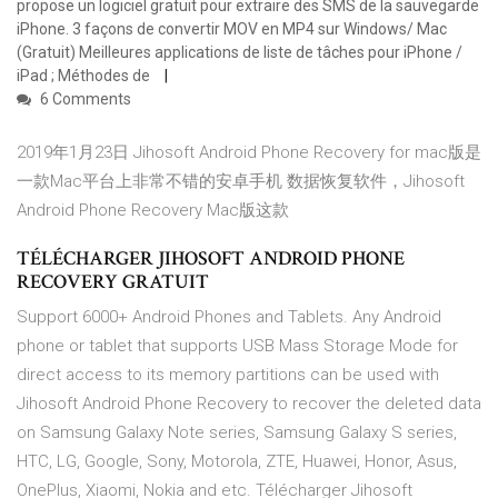
propose un logiciel gratuit pour extraire des SMS de la sauvegarde
iPhone. 3 façons de convertir MOV en MP4 sur Windows/ Mac
(Gratuit) Meilleures applications de liste de tâches pour iPhone /
iPad ; Méthodes de
6 Comments
2019年1月23日 Jihosoft Android Phone Recovery for mac版是
一款Mac平台上非常不错的安卓手机 数据恢复软件，Jihosoft
Android Phone Recovery Mac版这款
TÉLÉCHARGER JIHOSOFT ANDROID PHONE
RECOVERY GRATUIT
Support 6000+ Android Phones and Tablets. Any Android
phone or tablet that supports USB Mass Storage Mode for
direct access to its memory partitions can be used with
Jihosoft Android Phone Recovery to recover the deleted data
on Samsung Galaxy Note series, Samsung Galaxy S series,
HTC, LG, Google, Sony, Motorola, ZTE, Huawei, Honor, Asus,
OnePlus, Xiaomi, Nokia and etc. Télécharger Jihosoft